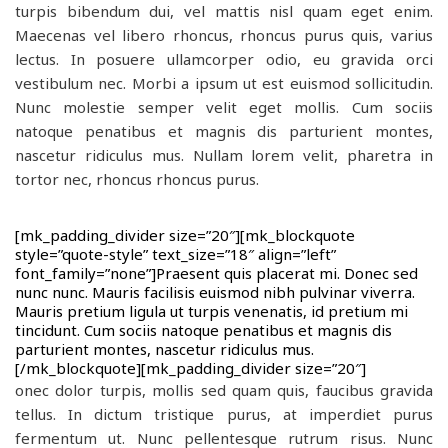
turpis bibendum dui, vel mattis nisl quam eget enim.
Maecenas vel libero rhoncus, rhoncus purus quis, varius
lectus. In posuere ullamcorper odio, eu gravida orci
vestibulum nec. Morbi a ipsum ut est euismod sollicitudin.
Nunc molestie semper velit eget mollis. Cum sociis
natoque penatibus et magnis dis parturient montes,
nascetur ridiculus mus. Nullam lorem velit, pharetra in
tortor nec, rhoncus rhoncus purus.
[mk_padding_divider size=”20″][mk_blockquote
style=”quote-style” text_size=”18″ align=”left”
font_family=”none”]Praesent quis placerat mi. Donec sed
nunc nunc. Mauris facilisis euismod nibh pulvinar viverra.
Mauris pretium ligula ut turpis venenatis, id pretium mi
tincidunt. Cum sociis natoque penatibus et magnis dis
parturient montes, nascetur ridiculus mus.
[/mk_blockquote][mk_padding_divider size=”20″]
onec dolor turpis, mollis sed quam quis, faucibus gravida
tellus. In dictum tristique purus, at imperdiet purus
fermentum ut. Nunc pellentesque rutrum risus. Nunc