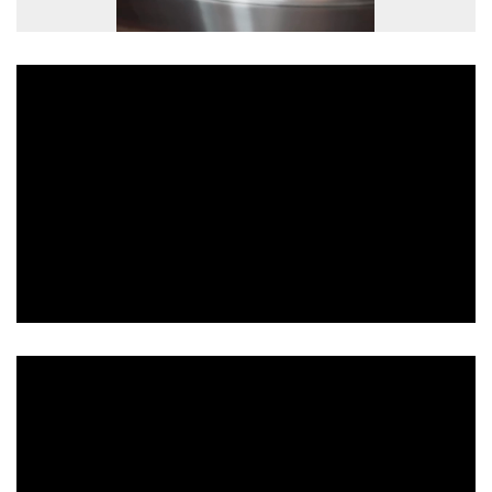
Loaded
:
Unmute
100.00%