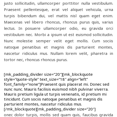
justo sollicitudin, ullamcorper porttitor nulla vestibulum.
Praesent pellentesque, erat vel aliquet vehicula, urna
turpis bibendum dui, vel mattis nisl quam eget enim.
Maecenas vel libero rhoncus, rhoncus purus quis, varius
lectus. In posuere ullamcorper odio, eu gravida orci
vestibulum nec. Morbi a ipsum ut est euismod sollicitudin.
Nunc molestie semper velit eget mollis. Cum sociis
natoque penatibus et magnis dis parturient montes,
nascetur ridiculus mus. Nullam lorem velit, pharetra in
tortor nec, rhoncus rhoncus purus.
[mk_padding_divider size=”20″][mk_blockquote
style=”quote-style” text_size=”18″ align=”left”
font_family=”none”]Praesent quis placerat mi. Donec sed
nunc nunc. Mauris facilisis euismod nibh pulvinar viverra.
Mauris pretium ligula ut turpis venenatis, id pretium mi
tincidunt. Cum sociis natoque penatibus et magnis dis
parturient montes, nascetur ridiculus mus.
[/mk_blockquote][mk_padding_divider size=”20″]
onec dolor turpis, mollis sed quam quis, faucibus gravida